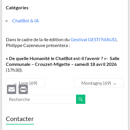
Catégories
ChatBot & IA
Dans le cadre de la 4e édition du
Gestival GESTI’NIAUD
,
Philippe Cazeneuve présentera :
« De quelle Humanité le ChatBot est-il l’avenir ? »-
Salle
Communale – Crouzet-Migette –
samedi 18 avril 2026
(17h30).
←
Lyon (69)
Montagny (69)
→
E
P
m
ri
ail
nt
Contacter