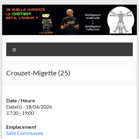
Aller
au
contenu
Savoir
Menu
en
actes
Crouzet-Migette (25)
–
Philippe
Cazeneuve
Date / Heure
Date(s) - 18/04/2026
17:30 - 19:00
Emplacement
Salle Communale