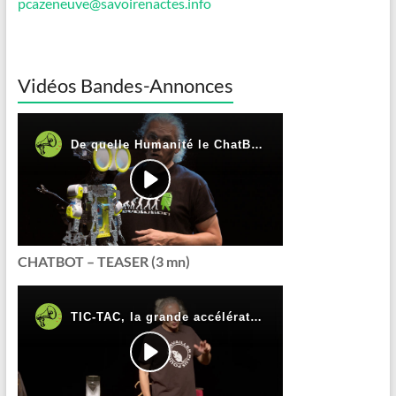
pcazeneuve@savoirenactes.info
Vidéos Bandes-Annonces
CHATBOT – TEASER (3 mn)