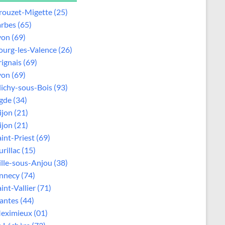
rouzet-Migette (25)
arbes (65)
yon (69)
ourg-les-Valence (26)
rignais (69)
yon (69)
lichy-sous-Bois (93)
gde (34)
ijon (21)
ijon (21)
aint-Priest (69)
rillac (15)
ille-sous-Anjou (38)
nnecy (74)
int-Vallier (71)
antes (44)
eximieux (01)