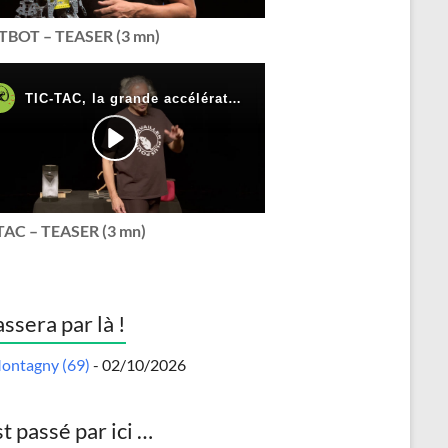
BOT – TEASER (3 mn)
TAC – TEASER (3 mn)
assera par là !
ontagny (69)
- 02/10/2026
st passé par ici …