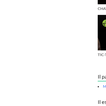
CHAT
TIC-
Il p
M
Il e