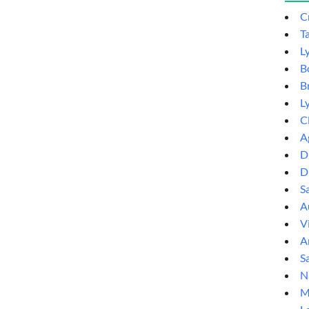
C
T
L
B
B
L
C
A
D
D
S
Au
V
A
Sa
N
M