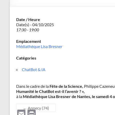
–
Philippe
Date / Heure
Cazeneuve
Date(s) - 04/10/2025
17:30 - 19:00
Emplacement
Médiathèque Lisa Bresner
Catégories
ChatBot & IA
Dans le cadre de la
Fête de la Science,
Philippe Cazeneu
Humanité le ChatBot est-il l’avenir ? »,
à la
Médiathèque Lisa Bresner de Nantes,
le samedi 4 
←
Annecy (74)
E
P