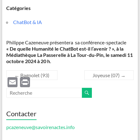
Catégories
ChatBot & IA
Philippe Cazeneuve présentera sa conférence-spectacle
« De quelle Humanité le ChatBot est-il l’avenir ? »,
à la
Médiathèque La Passerelle à La Tour-du-Pin,
le samedi 11
octobre 2024 à 20 h
.
←
Bagnolet (93)
Joyeuse (07)
→
E
P
m
ri
ail
nt
Contacter
pcazeneuve@savoirenactes.info