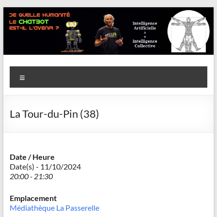
Aller
au
contenu
Savoir
Menu
en
actes
La Tour-du-Pin (38)
–
Philippe
Cazeneuve
Date / Heure
Date(s) - 11/10/2024
20:00 - 21:30
Emplacement
Médiathèque La Passerelle