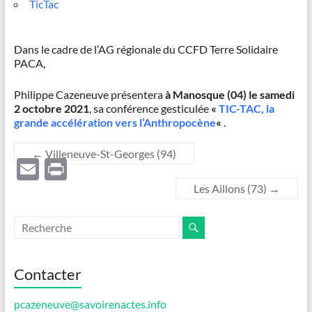
TicTac
Dans le cadre de l’AG régionale du CCFD Terre Solidaire
PACA,
Philippe Cazeneuve présentera
à Manosque (04) le samedi
2 octobre 2021
, sa conférence gesticulée
«
TIC-TAC, la
grande accélération vers l’Anthropocène
«
.
←
Villeneuve-St-Georges (94)
E
P
m
ri
Les Aillons (73)
→
ail
nt
Contacter
pcazeneuve@savoirenactes.info