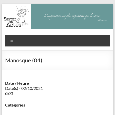
Aller
au
contenu
Savoir
Menu
en
actes
Manosque (04)
–
Philippe
Cazeneuve
Date / Heure
Date(s) - 02/10/2021
0:00
Catégories