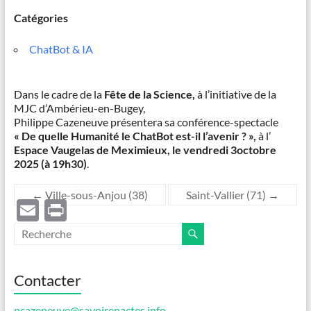
Catégories
ChatBot & IA
Dans le cadre de la
Fête de la Science,
à l’initiative de la
MJC d’Ambérieu-en-Bugey,
Philippe Cazeneuve présentera sa conférence-spectacle
« De quelle Humanité le ChatBot est-il l’avenir ? »,
à l’
Espace Vaugelas de Meximieux,
le vendredi 3octobre
2025 (à 19h30)
.
←
Ville-sous-Anjou (38)
Saint-Vallier (71)
→
E
P
m
ri
ail
nt
Contacter
pcazeneuve@savoirenactes.info