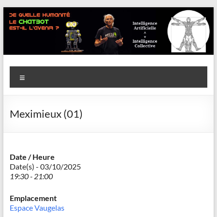
Aller
au
contenu
Savoir
Menu
en
actes
Meximieux (01)
–
Philippe
Cazeneuve
Date / Heure
Date(s) - 03/10/2025
19:30 - 21:00
Emplacement
Espace Vaugelas