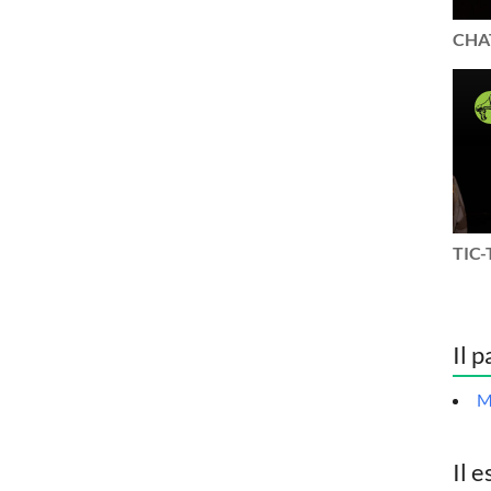
CHAT
TIC-
Il p
M
Il e