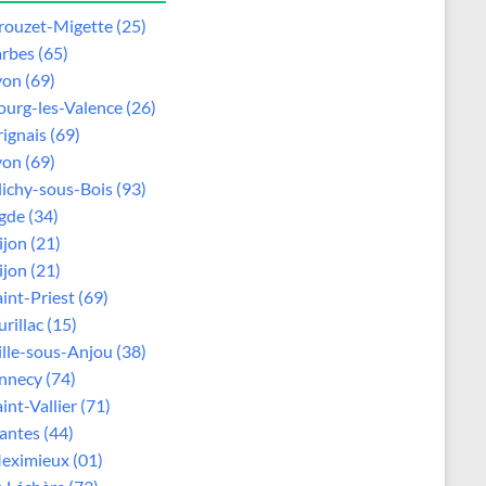
rouzet-Migette (25)
arbes (65)
yon (69)
ourg-les-Valence (26)
rignais (69)
yon (69)
lichy-sous-Bois (93)
gde (34)
ijon (21)
ijon (21)
aint-Priest (69)
rillac (15)
ille-sous-Anjou (38)
nnecy (74)
int-Vallier (71)
antes (44)
eximieux (01)