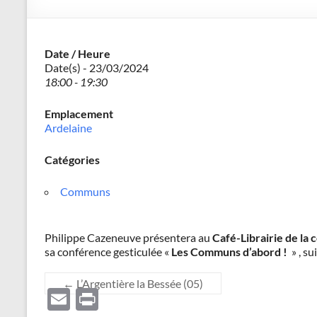
–
Philippe
Date / Heure
Cazeneuve
Date(s) - 23/03/2024
18:00 - 19:30
Emplacement
Ardelaine
Catégories
Communs
Philippe Cazeneuve présentera au
Café-Librairie de la
sa conférence gesticulée «
Les Communs d’abord !
» , su
←
L’Argentière la Bessée (05)
E
P