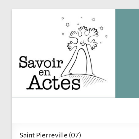
Aller
au
contenu
Savoir
en
actes
Saint Pierreville (07)