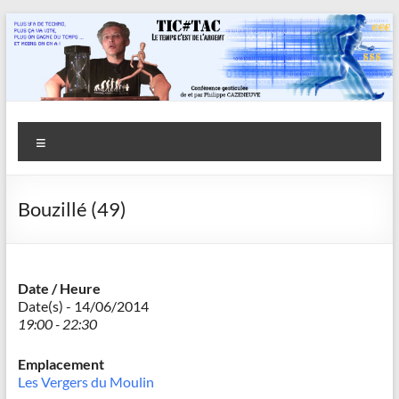
Aller
au
contenu
Savoir
Menu
en
actes
Bouzillé (49)
–
Philippe
Cazeneuve
Date / Heure
Date(s) - 14/06/2014
19:00 - 22:30
Emplacement
Les Vergers du Moulin