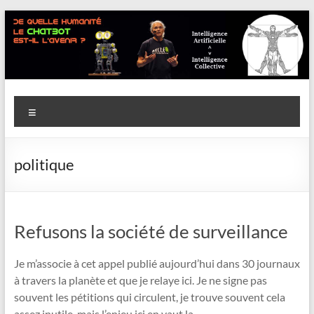
Aller
au
contenu
Savoir
Menu
en
actes
politique
–
Philippe
Cazeneuve
Refusons la société de surveillance
Je m’associe à cet appel publié aujourd’hui dans 30 journaux
à travers la planète et que je relaye ici. Je ne signe pas
souvent les pétitions qui circulent, je trouve souvent cela
assez inutile, mais l’enjeu ici en vaut la