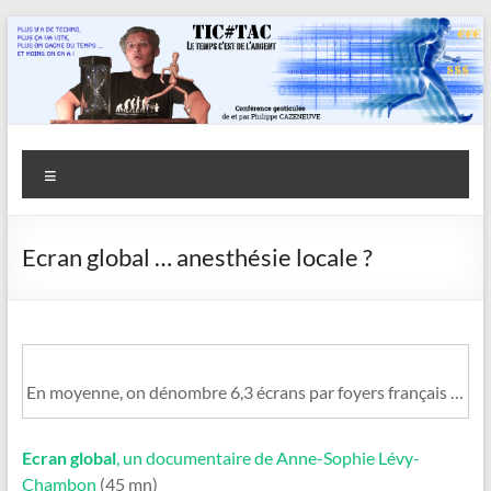
Aller
au
contenu
Savoir
Menu
en
actes
Ecran global … anesthésie locale ?
–
Philippe
Cazeneuve
En moyenne, on dénombre 6,3 écrans par foyers français …
Ecran global
, un documentaire de Anne-Sophie Lévy-
Chambon
(45 mn)