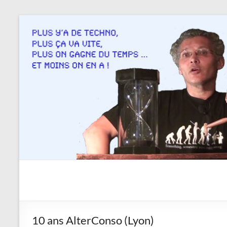
Aller
au
contenu
Savoir
en
actes
10 ans AlterConso (Lyon)