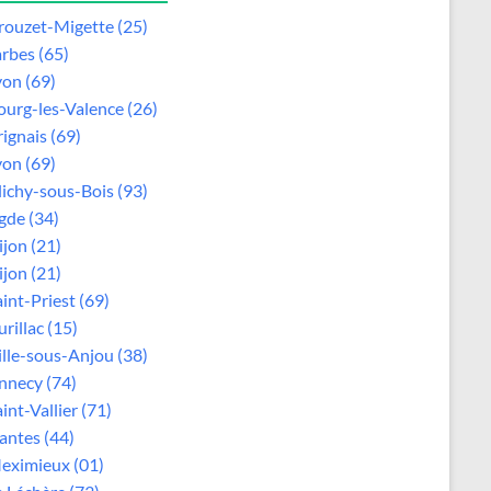
rouzet-Migette (25)
arbes (65)
yon (69)
ourg-les-Valence (26)
rignais (69)
yon (69)
lichy-sous-Bois (93)
gde (34)
ijon (21)
ijon (21)
aint-Priest (69)
rillac (15)
ille-sous-Anjou (38)
nnecy (74)
int-Vallier (71)
antes (44)
eximieux (01)