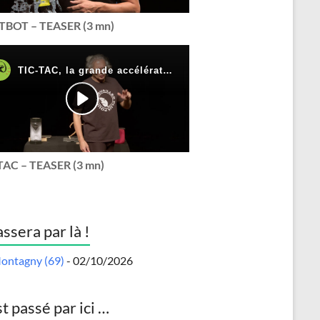
BOT – TEASER (3 mn)
TAC – TEASER (3 mn)
assera par là !
ontagny (69)
- 02/10/2026
st passé par ici …