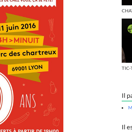
CHAT
TIC-
Il p
M
Il e