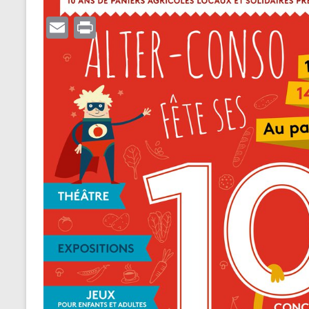
E
P
m
ri
ail
nt