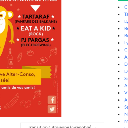
C
T
L
B
B
L
C
A
D
D
S
Au
V
A
Sa
N
M
Transition Citoyenne (Grenoble)
→