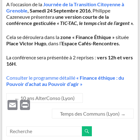
A l’occasion de la
Journée de la Transition Citoyenne à
Grenoble
,
Samedi 24 Septembre 2016
, Philippe
Cazeneuve présentera
une version courte de la
conférence gesticulée
« TIC-TAC, le temps c’est de l’argent ».
Cela se déroulera dans la
zone « Finance Éthique »
située
Place Victor Hugo
, dans l’
Espace Cafés-Rencontres.
La conférence sera présentée à 2 reprises :
vers 12h et vers
16H
.
Consulter le programme détaillé
« Finance éthique : du
Pouvoir d’achat au Pouvoir d’agir »
←
10 ans AlterConso (Lyon)
E
P
m
ri
Temps des Communs (Lyon)
→
ail
nt