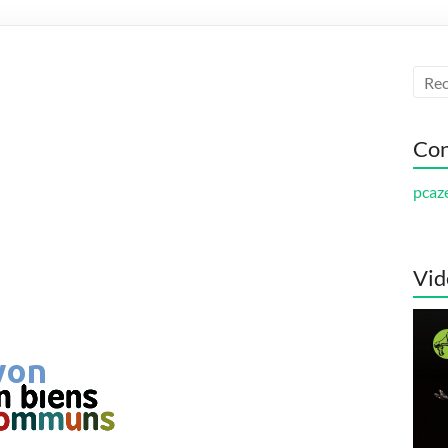
Con
pcaz
Vid