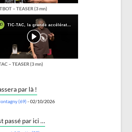
BOT – TEASER (3 mn)
TAC – TEASER (3 mn)
assera par là !
ontagny (69)
- 02/10/2026
st passé par ici …