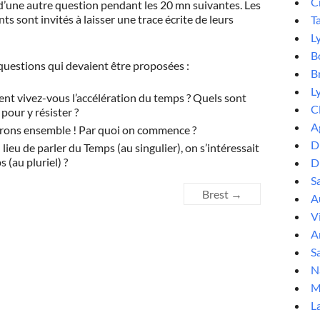
C
d’une autre question pendant les 20 mn suivantes. Les
nts sont invités à laisser une trace écrite de leurs
T
L
B
 questions qui devaient être proposées :
B
L
t vivez-vous l’accélération du temps ? Quels sont
C
 pour y résister ?
A
rons ensemble ! Par quoi on commence ?
D
u lieu de parler du Temps (au singulier), on s’intéressait
 (au pluriel) ?
D
S
Brest
→
Au
V
A
Sa
N
M
L