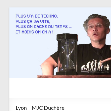
Aller
au
contenu
Savoir
en
actes
Lyon – MJC Duchère