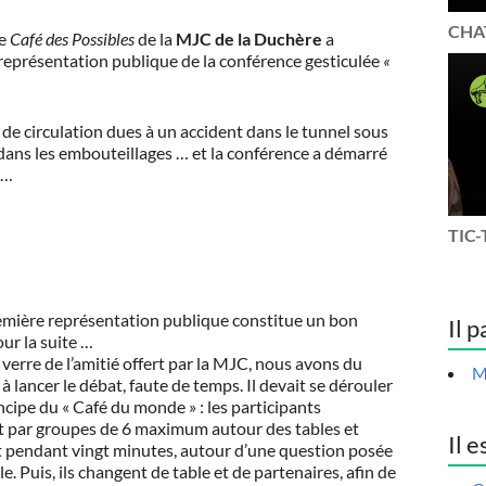
CHAT
le
Café des Possibles
de la
MJC de la Duchère
a
 représentation publique de la conférence gesticulée
«
 de circulation dues à un accident dans le tunnel sous
dans les embouteillages … et la conférence a démarré
 …
TIC-
emière représentation publique constitue un bon
Il p
ur la suite …
verre de l’amitié offert par la MJC, nous avons du
M
à lancer le débat, faute de temps. Il devait se dérouler
incipe du « Café du monde » : les participants
nt par groupes de 6 maximum autour des tables et
Il e
t pendant vingt minutes, autour d’une question posée
le. Puis, ils changent de table et de partenaires, afin de