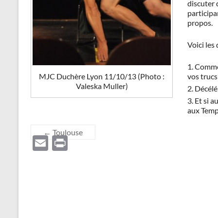
discuter 
participa
propos.
Voici les
Commen
MJC Duchère Lyon 11/10/13 (Photo :
vos trucs
Valeska Muller)
Décélé
Et si a
aux Temps
←
Toulouse
E
P
m
ri
ail
nt