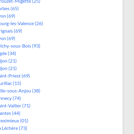
rouzet-Migette (25)
arbes (65)
yon (69)
ourg-les-Valence (26)
rignais (69)
yon (69)
lichy-sous-Bois (93)
gde (34)
ijon (21)
ijon (21)
aint-Priest (69)
rillac (15)
ille-sous-Anjou (38)
nnecy (74)
int-Vallier (71)
antes (44)
eximieux (01)
a Léchère (73)