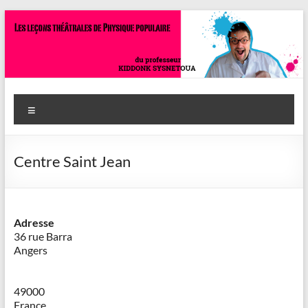
Aller
au
contenu
Savoir
Menu
en
actes
Centre Saint Jean
–
Philippe
Cazeneuve
Adresse
36 rue Barra
Angers
49000
France