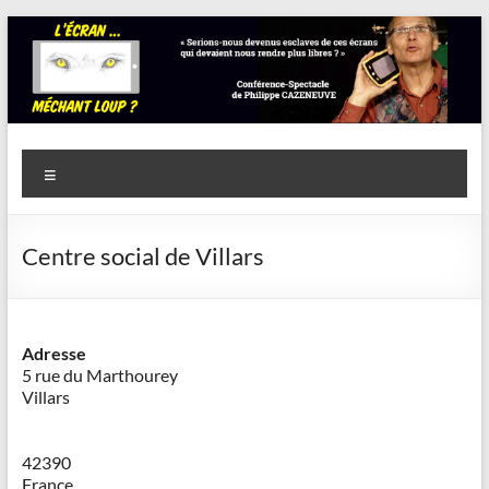
Aller
au
contenu
Savoir
Menu
en
actes
Centre social de Villars
–
Philippe
Cazeneuve
Adresse
5 rue du Marthourey
Villars
42390
France