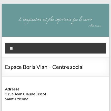
Aller
au
contenu
Savoir
Menu
en
actes
Espace Boris Vian – Centre social
–
Philippe
Cazeneuve
Adresse
3 rue Jean Claude Tissot
Saint-Etienne