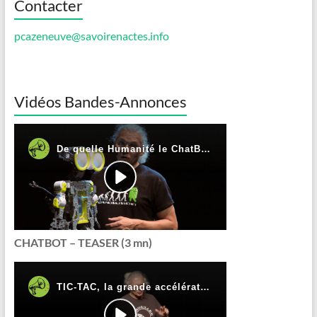
Contacter
pcazeneuve@savoirenactes.info
Vidéos Bandes-Annonces
CHATBOT – TEASER (3 mn)