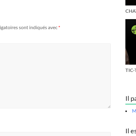
CHAT
igatoires sont indiqués avec
*
TIC-
Il p
M
Il e