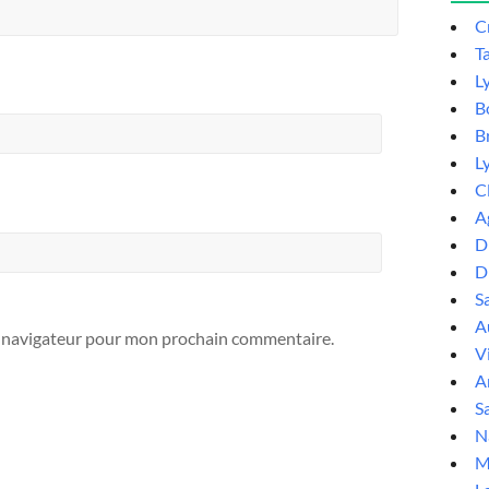
C
T
L
B
B
L
C
A
D
D
S
Au
e navigateur pour mon prochain commentaire.
V
A
Sa
N
M