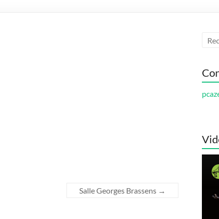
Con
pcaz
Vid
Salle Georges Brassens
→