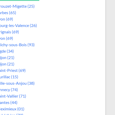
rouzet-Migette (25)
arbes (65)
yon (69)
ourg-les-Valence (26)
rignais (69)
yon (69)
lichy-sous-Bois (93)
gde (34)
ijon (21)
ijon (21)
aint-Priest (69)
rillac (15)
ille-sous-Anjou (38)
nnecy (74)
int-Vallier (71)
antes (44)
eximieux (01)