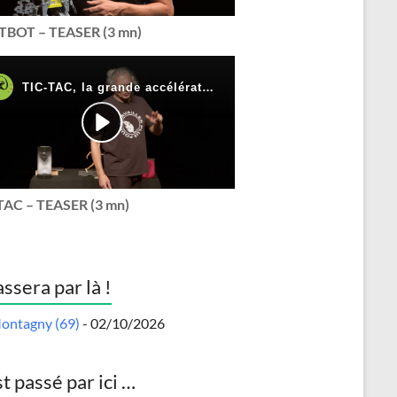
BOT – TEASER (3 mn)
TAC – TEASER (3 mn)
assera par là !
ontagny (69)
- 02/10/2026
st passé par ici …