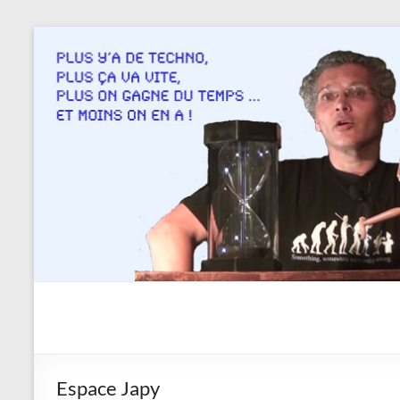
Aller
au
contenu
Savoir
en
actes
Espace Japy