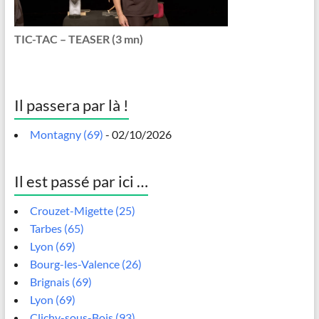
TIC-TAC – TEASER (3 mn)
Il passera par là !
Montagny (69)
- 02/10/2026
Il est passé par ici …
Crouzet-Migette (25)
Tarbes (65)
Lyon (69)
Bourg-les-Valence (26)
Brignais (69)
Lyon (69)
Clichy-sous-Bois (93)