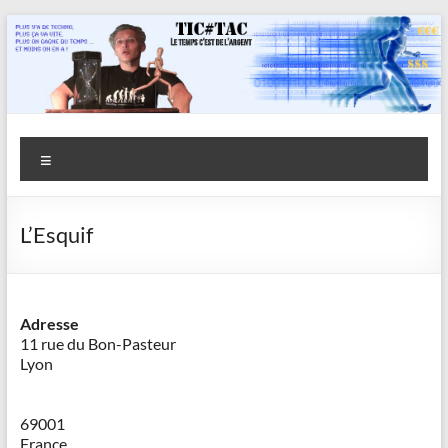
Aller
au
contenu
Savoir
Menu
en
actes
L’Esquif
–
Philippe
Cazeneuve
Adresse
11 rue du Bon-Pasteur
Lyon
69001
France