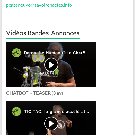
pcazeneuve@savoirenactes.info
Vidéos Bandes-Annonces
CHATBOT – TEASER (3 mn)