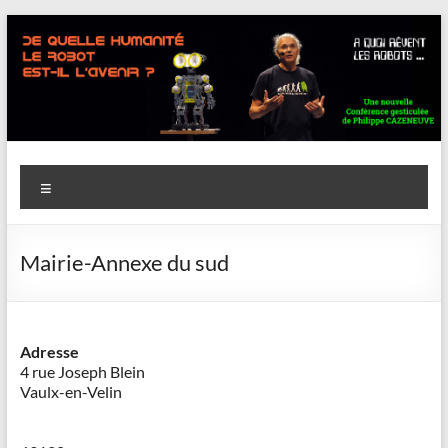
Aller
au
contenu
Savoir
Menu
en
actes
Mairie-Annexe du sud
–
Philippe
Cazeneuve
Adresse
4 rue Joseph Blein
Vaulx-en-Velin