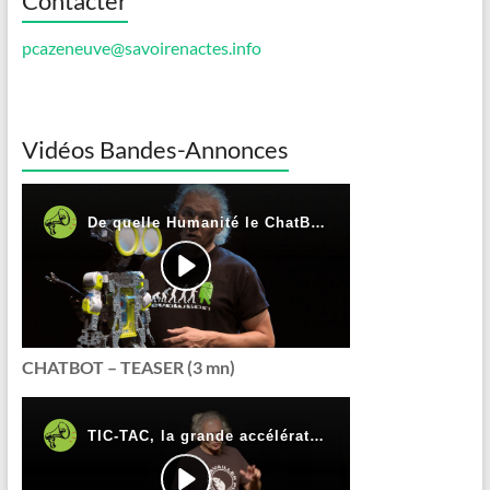
Contacter
pcazeneuve@savoirenactes.info
Vidéos Bandes-Annonces
CHATBOT – TEASER (3 mn)