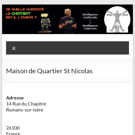
Aller
au
contenu
Savoir
Menu
en
actes
Maison de Quartier St Nicolas
–
Philippe
Cazeneuve
Adresse
14 Rue du Chapitre
Romans-sur-isère
26100
France