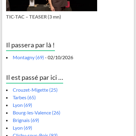
TIC-TAC – TEASER (3 mn)
Il passera par là !
Montagny (69)
- 02/10/2026
Il est passé par ici …
Crouzet-Migette (25)
Tarbes (65)
Lyon (69)
Bourg-les-Valence (26)
Brignais (69)
Lyon (69)
Clichy-sous-Bois (93)