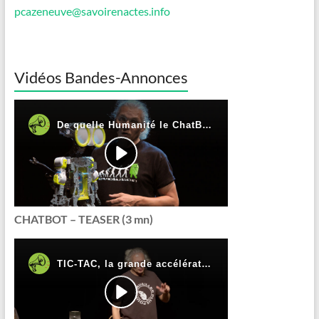
pcazeneuve@savoirenactes.info
Vidéos Bandes-Annonces
CHATBOT – TEASER (3 mn)