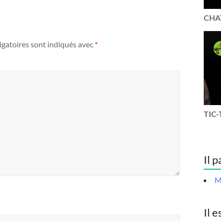
CHAT
igatoires sont indiqués avec
*
TIC-
Il p
M
Il e