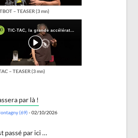
BOT – TEASER (3 mn)
TAC – TEASER (3 mn)
assera par là !
ontagny (69)
- 02/10/2026
st passé par ici …