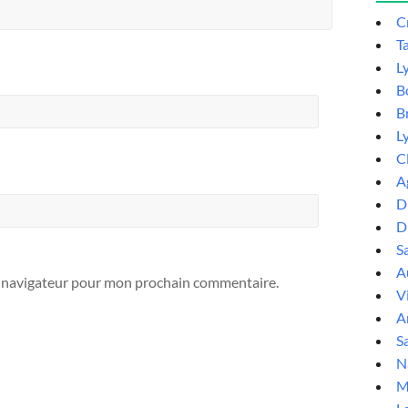
C
T
L
B
B
L
C
A
D
D
S
Au
e navigateur pour mon prochain commentaire.
V
A
Sa
N
M