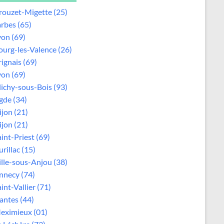
rouzet-Migette (25)
arbes (65)
yon (69)
ourg-les-Valence (26)
rignais (69)
yon (69)
lichy-sous-Bois (93)
gde (34)
ijon (21)
ijon (21)
aint-Priest (69)
rillac (15)
ille-sous-Anjou (38)
nnecy (74)
int-Vallier (71)
antes (44)
eximieux (01)