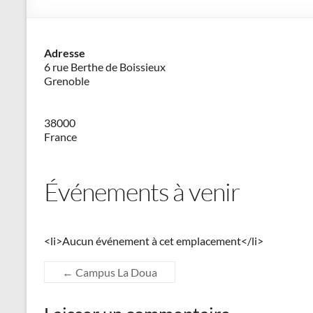
–
Philippe
Adresse
Cazeneuve
6 rue Berthe de Boissieux
Grenoble
38000
France
Événements à venir
<li>Aucun événement à cet emplacement</li>
←
Campus La Doua