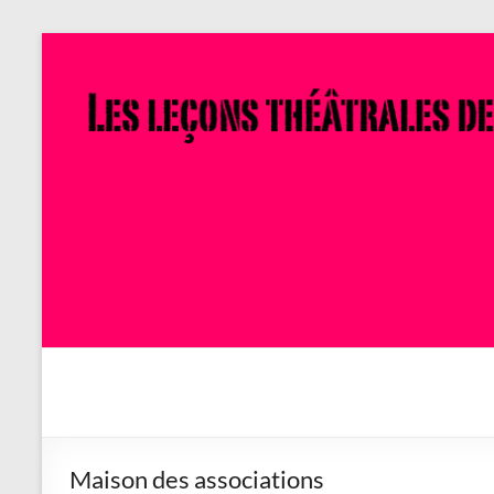
Aller
au
contenu
Savoir
en
actes
Maison des associations