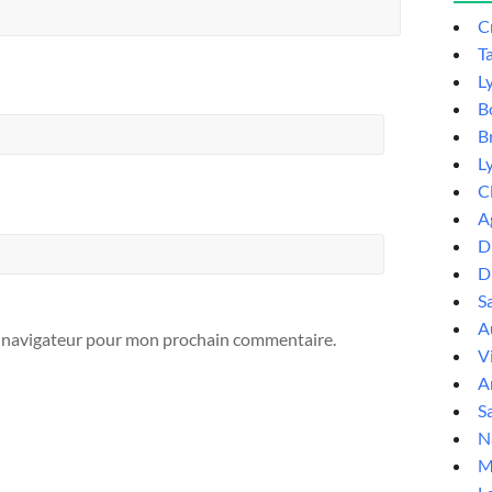
C
T
L
B
B
L
C
A
D
D
S
Au
e navigateur pour mon prochain commentaire.
V
A
Sa
N
M