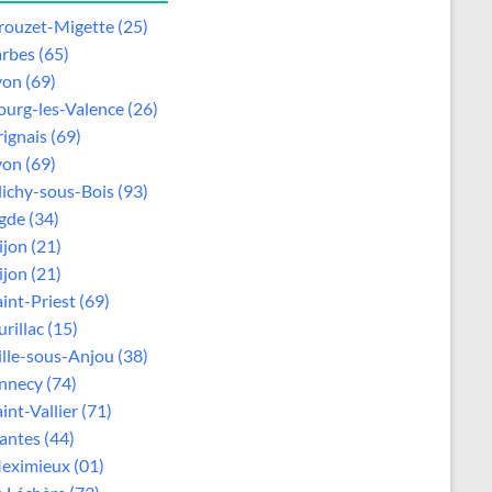
rouzet-Migette (25)
arbes (65)
yon (69)
ourg-les-Valence (26)
rignais (69)
yon (69)
lichy-sous-Bois (93)
gde (34)
ijon (21)
ijon (21)
aint-Priest (69)
rillac (15)
ille-sous-Anjou (38)
nnecy (74)
int-Vallier (71)
antes (44)
eximieux (01)