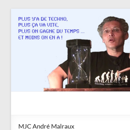
Aller
au
contenu
Savoir
en
actes
MJC André Malraux