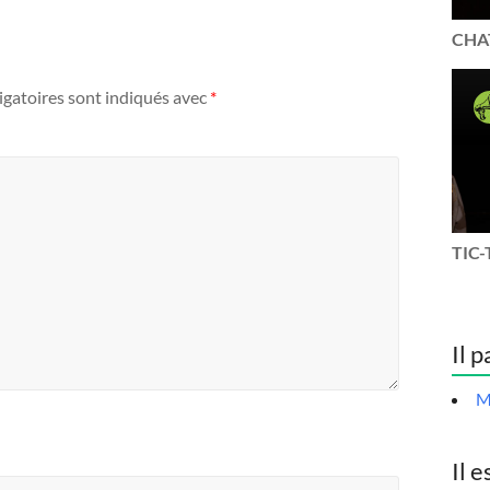
CHAT
igatoires sont indiqués avec
*
TIC-
Il p
M
Il e