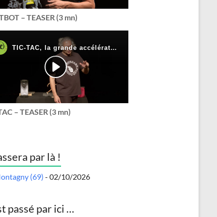
BOT – TEASER (3 mn)
TAC – TEASER (3 mn)
assera par là !
ontagny (69)
- 02/10/2026
st passé par ici …