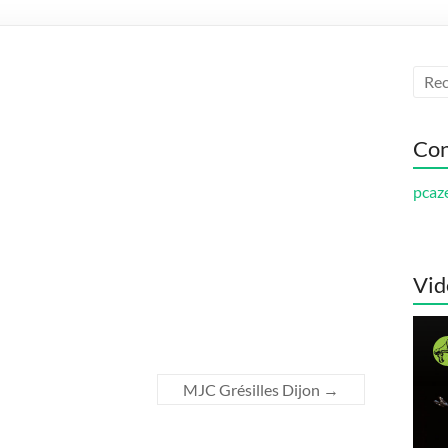
Con
pcaz
Vid
MJC Grésilles Dijon
→