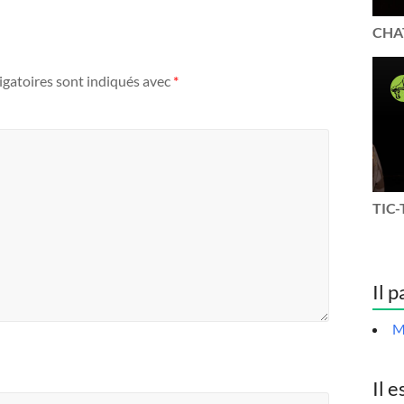
CHAT
igatoires sont indiqués avec
*
TIC-
Il p
M
Il e