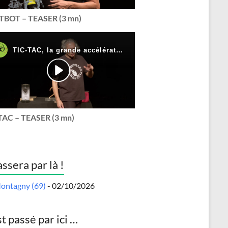
BOT – TEASER (3 mn)
TAC – TEASER (3 mn)
assera par là !
ontagny (69)
- 02/10/2026
st passé par ici …