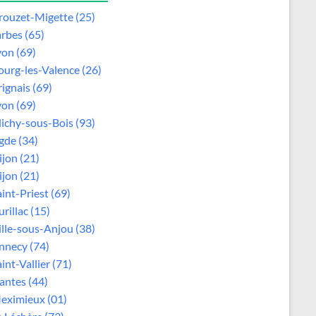
rouzet-Migette (25)
arbes (65)
yon (69)
ourg-les-Valence (26)
rignais (69)
yon (69)
lichy-sous-Bois (93)
gde (34)
ijon (21)
ijon (21)
aint-Priest (69)
rillac (15)
ille-sous-Anjou (38)
nnecy (74)
int-Vallier (71)
antes (44)
eximieux (01)