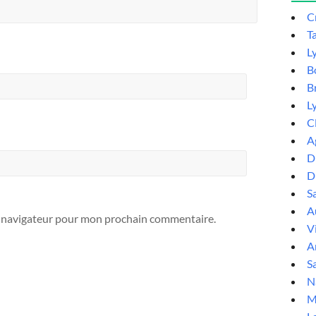
C
T
L
B
B
L
C
A
D
D
S
Au
e navigateur pour mon prochain commentaire.
V
A
Sa
N
M