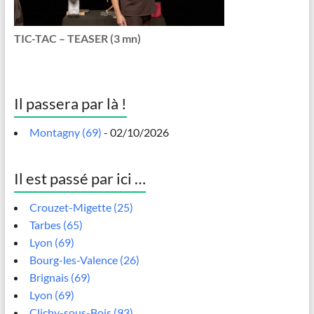
TIC-TAC – TEASER (3 mn)
Il passera par là !
Montagny (69)
- 02/10/2026
Il est passé par ici …
Crouzet-Migette (25)
Tarbes (65)
Lyon (69)
Bourg-les-Valence (26)
Brignais (69)
Lyon (69)
Clichy-sous-Bois (93)