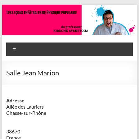
Aller
au
contenu
Savoir
Menu
en
actes
Salle Jean Marion
–
Philippe
Cazeneuve
Adresse
Allée des Lauriers
Chasse-sur-Rhône
38670
France