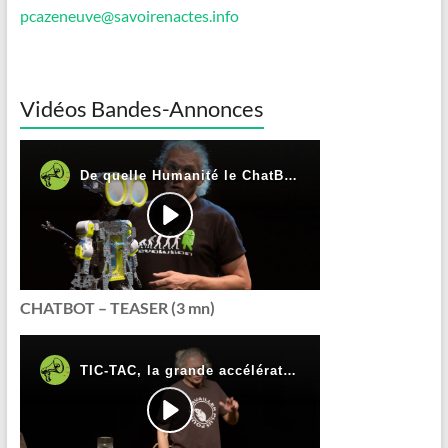
pcazeneuve@savoirenactes.info
Vidéos Bandes-Annonces
CHATBOT – TEASER (3 mn)