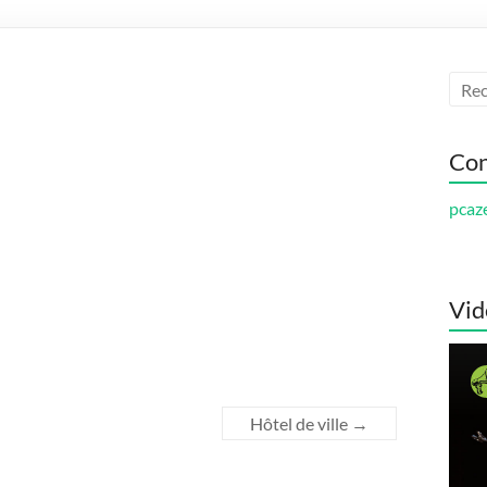
Con
pcaz
Vid
Hôtel de ville
→