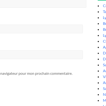
C
T
L
B
B
L
C
A
D
D
S
Au
e navigateur pour mon prochain commentaire.
V
A
Sa
N
M