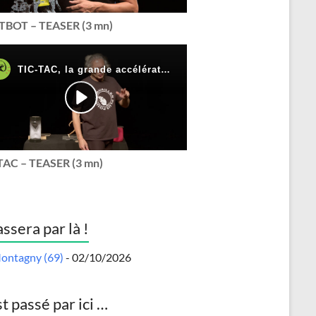
BOT – TEASER (3 mn)
TAC – TEASER (3 mn)
assera par là !
ontagny (69)
- 02/10/2026
st passé par ici …