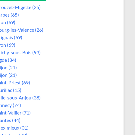
rouzet-Migette (25)
arbes (65)
yon (69)
ourg-les-Valence (26)
rignais (69)
yon (69)
lichy-sous-Bois (93)
gde (34)
ijon (21)
ijon (21)
aint-Priest (69)
rillac (15)
ille-sous-Anjou (38)
nnecy (74)
int-Vallier (71)
antes (44)
eximieux (01)