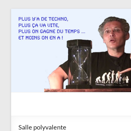
Aller
au
contenu
Savoir
en
actes
Salle polyvalente