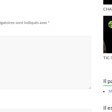
CHAT
igatoires sont indiqués avec
*
TIC-
Il p
M
Il e