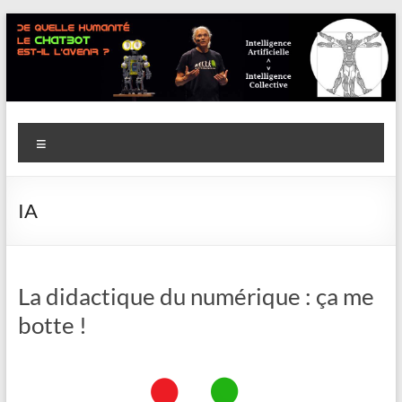
Aller
au
contenu
Savoir
Menu
en
actes
IA
–
Philippe
Cazeneuve
La didactique du numérique : ça me
botte !