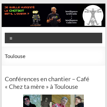
Aller
au
contenu
Savoir
Menu
en
actes
Toulouse
–
Philippe
Cazeneuve
Conférences en chantier – Café
« Chez ta mère » à Toulouse