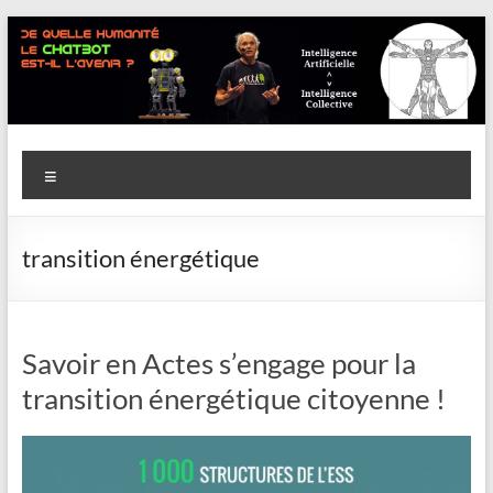
Aller
au
contenu
Savoir
Menu
en
actes
transition énergétique
–
Philippe
Cazeneuve
Savoir en Actes s’engage pour la
transition énergétique citoyenne !