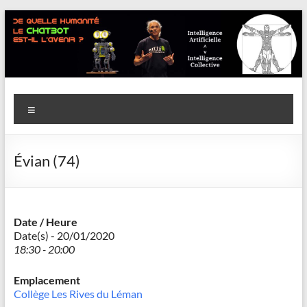
Aller
au
contenu
Savoir
Menu
en
actes
Évian (74)
–
Philippe
Cazeneuve
Date / Heure
Date(s) - 20/01/2020
18:30 - 20:00
Emplacement
Collège Les Rives du Léman