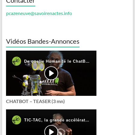
Contacter
pcazeneuve@savoirenactes.info
Vidéos Bandes-Annonces
CHATBOT – TEASER (3 mn)