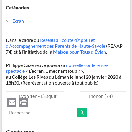
Catégories
Écran
Dans le cadre du
Réseau d’Écoute d’Appui et
d’Accompagnement des Parents de Haute-Savoie
(REAAP
74) et à l’initiative de la
Maison pour Tous d’Évian
,
Philippe Cazeneuve jouera sa
nouvelle conférence-
spectacle
« L’écran … méchant loup ? »,
au Collège Les Rives du Léman
le lundi 20 janvier 2020 à
18h30
. (Représentation ouverte à tout public)
←
Lyon 1er – L’Esquif
Thonon (74)
→
E
P
m
ri
ail
nt