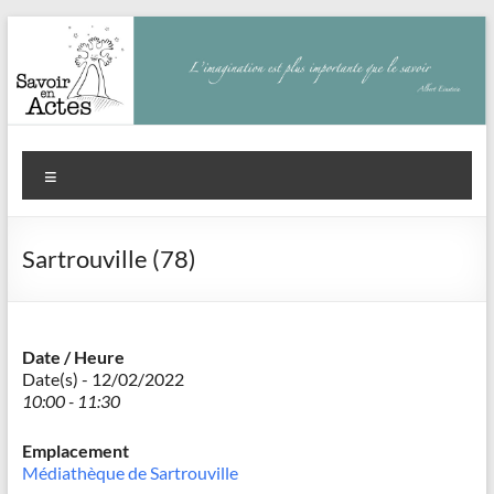
Aller
au
contenu
Savoir
Menu
en
actes
Sartrouville (78)
–
Philippe
Cazeneuve
Date / Heure
Date(s) - 12/02/2022
10:00 - 11:30
Emplacement
Médiathèque de Sartrouville