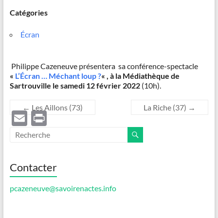
Catégories
Écran
Philippe Cazeneuve présentera sa conférence-spectacle
«
L’Écran … Méchant loup ?
« ,
à la Médiathèque de
Sartrouville
le samedi 12 février 2022
(10h).
←
Les Aillons (73)
La Riche (37)
→
E
P
m
ri
ail
nt
Contacter
pcazeneuve@savoirenactes.info