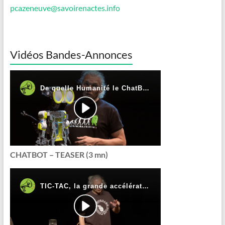
pcazeneuve@savoirenactes.info
Vidéos Bandes-Annonces
CHATBOT – TEASER (3 mn)