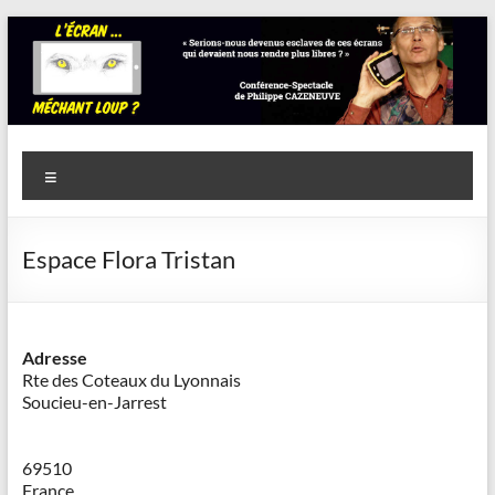
Aller
au
contenu
Savoir
Menu
en
actes
Espace Flora Tristan
–
Philippe
Cazeneuve
Adresse
Rte des Coteaux du Lyonnais
Soucieu-en-Jarrest
69510
France