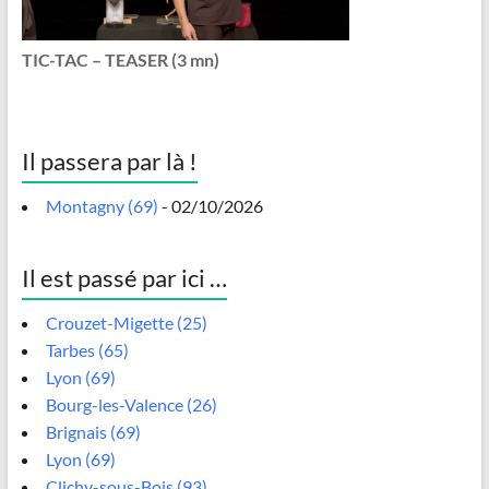
TIC-TAC – TEASER (3 mn)
Il passera par là !
Montagny (69)
- 02/10/2026
Il est passé par ici …
Crouzet-Migette (25)
Tarbes (65)
Lyon (69)
Bourg-les-Valence (26)
Brignais (69)
Lyon (69)
Clichy-sous-Bois (93)