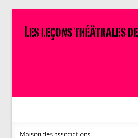
Aller
au
contenu
Savoir
en
actes
Maison des associations