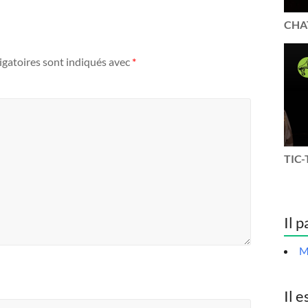
CHAT
igatoires sont indiqués avec
*
TIC-
Il p
M
Il e