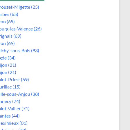
rouzet-Migette (25)
arbes (65)
yon (69)
ourg-les-Valence (26)
rignais (69)
yon (69)
lichy-sous-Bois (93)
gde (34)
ijon (21)
ijon (21)
aint-Priest (69)
rillac (15)
ille-sous-Anjou (38)
nnecy (74)
int-Vallier (71)
antes (44)
eximieux (01)