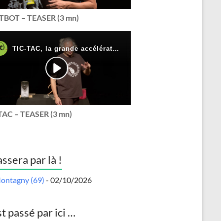
BOT – TEASER (3 mn)
TAC – TEASER (3 mn)
assera par là !
ontagny (69)
- 02/10/2026
st passé par ici …