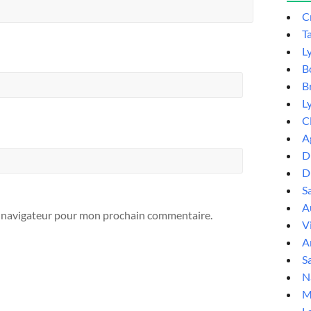
C
T
L
B
B
L
C
A
D
D
S
Au
e navigateur pour mon prochain commentaire.
V
A
Sa
N
M