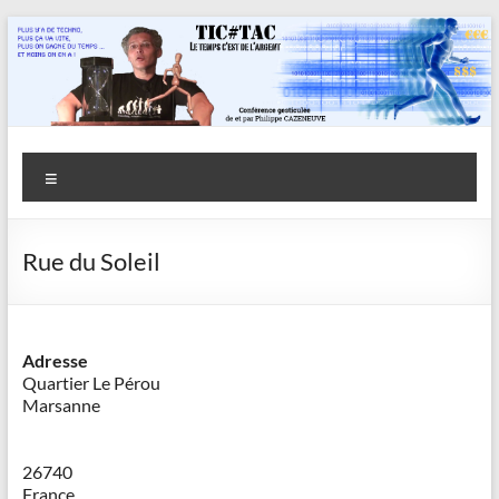
Aller
au
contenu
Savoir
Menu
en
actes
Rue du Soleil
–
Philippe
Cazeneuve
Adresse
Quartier Le Pérou
Marsanne
26740
France