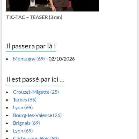
TIC-TAC – TEASER (3 mn)
Il passera par là !
Montagny (69)
- 02/10/2026
Il est passé par ici …
Crouzet-Migette (25)
Tarbes (65)
Lyon (69)
Bourg-les-Valence (26)
Brignais (69)
Lyon (69)
Clichy-sous-Bois (93)