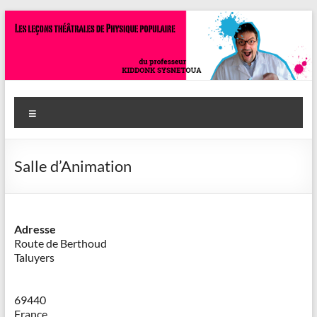
Aller
au
contenu
Savoir
Menu
en
actes
Salle d’Animation
–
Philippe
Cazeneuve
Adresse
Route de Berthoud
Taluyers
69440
France