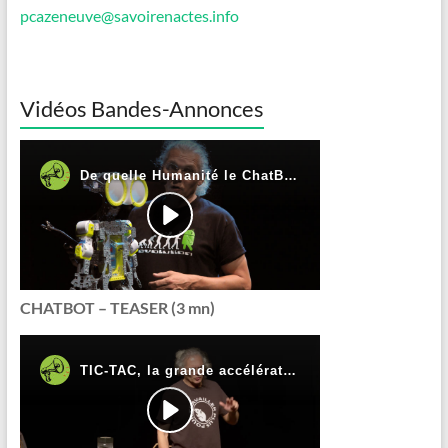
pcazeneuve@savoirenactes.info
Vidéos Bandes-Annonces
CHATBOT – TEASER (3 mn)